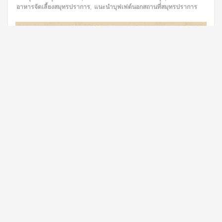
อาหารจัดเลี้ยงสมุทรปราการ
,
แนะนำบุฟเฟต์นอกสถานที่สมุทรปราการ
เมื่อการจัดงานเลี้ยงนอกสถานที่ ไม่ว่าจะเป็นงานประชุมสัมมนา งาน
ทำบุญ หรืองานสังสรรค์ใดๆ สิ่งหนึ่งที่ผู้จัดงานทุกคนให้ความสำคัญเป็น
อันดับต้นๆ คือ
“อาหาร”
เพราะอาหารที่ดีและอร่อยจะช่วยสร้างความ
ประทับใจให้กับแขกผู้ร่วมงาน และสะท้อนถึงความใส่ใจของผู้จัดได้
อย่างชัดเจน
Read More