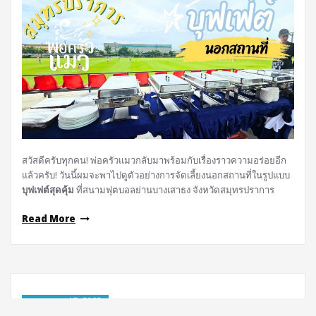
สวัสดีครับทุกคน! พ่อครัวแมวกลับมาพร้อมกับเรื่องราวความอร่อยอีก
แล้วครับ! วันนี้ผมจะพาไปดูตัวอย่างการจัดเลี้ยงนอกสถานที่ในรูปแบบ
บุฟเฟต์สุดคุ้ม
ที่สนามฟุตบอลย่านบางเสาธง จังหวัดสมุทรปราการ
Read More
กรกฎาคม 17, 2025