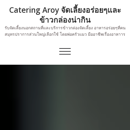
Skip
Catering Aroy จัดเลี้ยงอร่อยๆและ
to
content
ข้าวกล่องน่ากิน
รับจัดเลี้ยงนอกสถานที่และบริการข้าวกล่องจัดเลี้ยง อาหารอร่อยๆที่คน
สมุทรปราการส่วนใหญ่เลือกใช้ โดยพ่อครัวแมว มืออาชีพเรื่องอาหาาร
Toggle
navigation