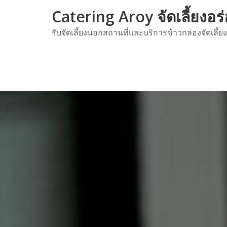
Skip
Catering Aroy จัดเลี้ยงอร
to
content
รับจัดเลี้ยงนอกสถานที่และบริการข้าวกล่องจัดเลี