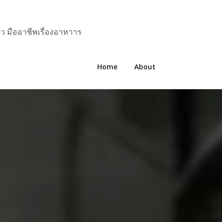
มว มืออาชีพเรื่องอาหาาร
Home
About