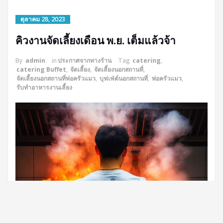
ตุลาคม 28, 2023
คิวงานจัดเลี้ยงเดือน พ.ย. เต็มแล้วจ้า
By
admin
in
ประกาศจากทางร้าน
Tag
catering
,
catering Buffet
,
จัดเลี้ยง
,
จัดเลี้ยงนอกสถานที่
,
จัดเลี้ยงนอกสถานที่พ่อครัวแมว
,
บุฟเฟ่ต์นอกสถานที่
,
พ่อครัวแมว
,
รับทำอาหารงานเลี้ยง