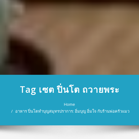
Tag เซต ปิ่นโต ถวายพระ
Home
อาหาร ปิ่นโตทำบุญสมุทรปราการ: อิ่มบุญ อิ่มใจ กับร้านพ่อครัวแมว