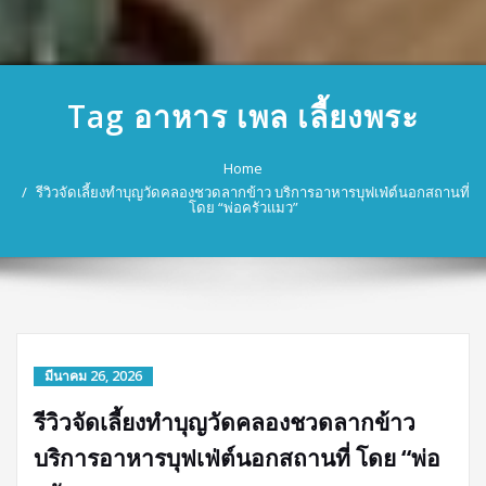
Tag อาหาร เพล เลี้ยงพระ
Home
รีวิวจัดเลี้ยงทำบุญวัดคลองชวดลากข้าว บริการอาหารบุฟเฟ่ต์นอกสถานที่
โดย “พ่อครัวแมว”
มีนาคม 26, 2026
รีวิวจัดเลี้ยงทำบุญวัดคลองชวดลากข้าว
บริการอาหารบุฟเฟ่ต์นอกสถานที่ โดย “พ่อ