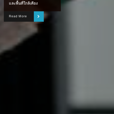
และพื้นที่ใกล้เคียง
Read More