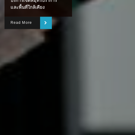
และพื้นที่ใกล้เคียง
Read More