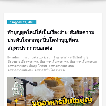
กรกฎาคม 13, 2026
ทำบุญยุคใหม่ให้เป็นเรื่องง่าย: สัมผัสความ
ประทับใจจากชุดปิ่นโตทำบุญที่คน
สมุทรปราการบอกต่อ
By
admin
in
Uncategorized
Tag
ชุดอาหารปิ่นโตทำบุญ
,
สั่ง อาหาร เลี้ยง พระ เพล
,
สั่งอาหารเลี้ยงพระ เพล
,
สั่งอาหารเลี้ยงพระเพล
,
อาหารถวายพระ เป็นชุด ใกล้ฉัน
,
อาหารถวายพระเพล
,
อาหารถวายเพลพระ
,
อาหารใส่ปิ่นโตถวายพระ