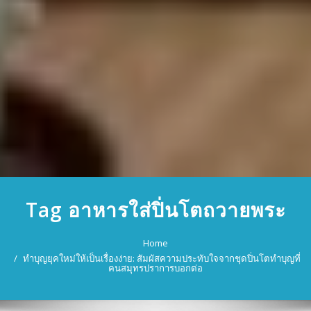
Tag อาหารใส่ปิ่นโตถวายพระ
Home
ทำบุญยุคใหม่ให้เป็นเรื่องง่าย: สัมผัสความประทับใจจากชุดปิ่นโตทำบุญที่
คนสมุทรปราการบอกต่อ