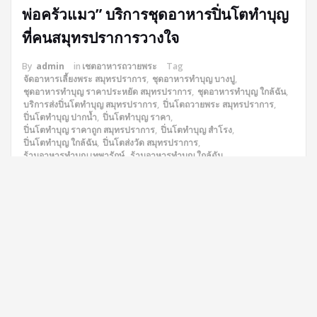
พ่อครัวแมว” บริการชุดอาหารปิ่นโตทำบุญ
ที่คนสมุทรปราการวางใจ
By
admin
in
เชตอาหารถวายพระ
Tag
จัดอาหารเลี้ยงพระ สมุทรปราการ
,
ชุดอาหารทำบุญ บางปู
,
ชุดอาหารทำบุญ ราคาประหยัด สมุทรปราการ
,
ชุดอาหารทำบุญ ใกล้ฉัน
,
บริการส่งปิ่นโตทำบุญ สมุทรปราการ
,
ปิ่นโตถวายพระ สมุทรปราการ
,
ปิ่นโตทำบุญ ปากน้ำ
,
ปิ่นโตทำบุญ ราคา
,
ปิ่นโตทำบุญ ราคาถูก สมุทรปราการ
,
ปิ่นโตทำบุญ สำโรง
,
ปิ่นโตทำบุญ ใกล้ฉัน
,
ปิ่นโตส่งวัด สมุทรปราการ
,
ร้านอาหารทำบุญ เทพารักษ์
,
ร้านอาหารทำบุญ ใกล้ฉัน
,
สั่งอาหารทำบุญ สมุทรปราการ
,
อาหารทำบุญ บางพลี
,
อาหารทำบุญ สมุทรปราการ
,
อาหารทำบุญ ส่งเช้า สมุทรปราการ
,
อาหารทำบุญบ้าน สมุทรปราการ
,
อาหารทำบุญออฟฟิศ สมุทรปราการ