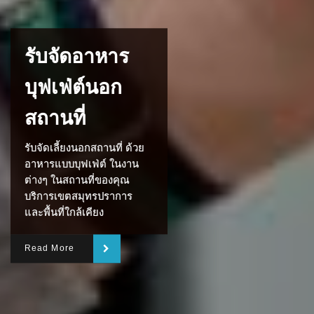
รับจัดอาหาร
บุฟเฟ่ต์นอก
สถานที่
รับจัดเลี้ยงนอกสถานที่ ด้วย
อาหารแบบบุฟเฟ่ต์ ในงาน
ต่างๆ ในสถานที่ของคุณ
บริการเขตสมุทรปราการ
และพื้นที่ใกล้เคียง
Read More