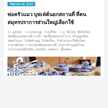
กันยายน 26, 2024
พ่อครัวแมว บุฟเฟ่ต์นอกสถานที่ ที่คน
สมุทรปราการส่วนใหญ่เลือกใช้
By
admin
in
catering
,
งานบริษัท
Tag
ขันโตก
,
จัดขันโตก
,
จัดเลี้ยงนอกสถานที่ ปากน้ำ
,
จัดเลี้ยงสมุทรปราการ
,
ทำบุญบริษัท
,
พ่อครัวแมว
,
รับจัดทำบุญ
,
รับจัดเลี้ยง
,
รับทำอาหารใส่ขันโตก
,
ราคาขันโตก
,
ราคาบุฟเฟ่ต์นอกสถานที่
,
อาหารทำบุญขันโตก
,
อาหารบุฟเฟ่ต์บริษัท
,
เคเทอริ่ง
,
เชฟแมว
,
เลี้ยงพระ