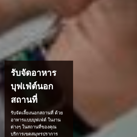
รับจัดอาหาร
บุฟเฟ่ต์นอก
สถานที่
รับจัดเลี้ยงนอกสถานที่ ด้วย
อาหารแบบบุฟเฟ่ต์ ในงาน
ต่างๆ ในสถานที่ของคุณ
บริการเขตสมุทรปราการ