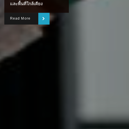
และพื้นที่ใกล้เคียง
Read More