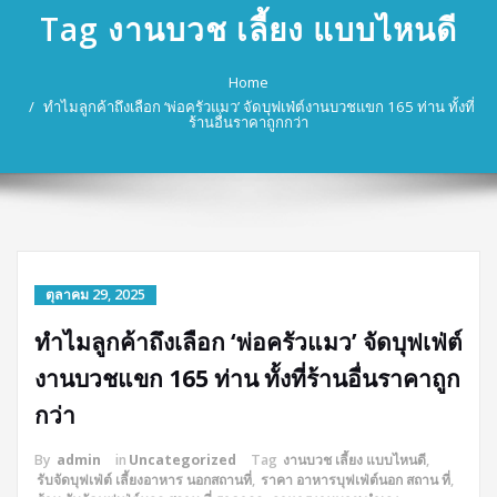
Tag งานบวช เลี้ยง แบบไหนดี
Home
ทำไมลูกค้าถึงเลือก ‘พ่อครัวแมว’ จัดบุฟเฟ่ต์งานบวชแขก 165 ท่าน ทั้งที่
ร้านอื่นราคาถูกกว่า
ตุลาคม 29, 2025
ทำไมลูกค้าถึงเลือก ‘พ่อครัวแมว’ จัดบุฟเฟ่ต์
งานบวชแขก 165 ท่าน ทั้งที่ร้านอื่นราคาถูก
กว่า
By
admin
in
Uncategorized
Tag
งานบวช เลี้ยง แบบไหนดี
,
รับจัดบุฟเฟ่ต์ เลี้ยงอาหาร นอกสถานที่
,
ราคา อาหารบุฟเฟ่ต์นอก สถาน ที่
,