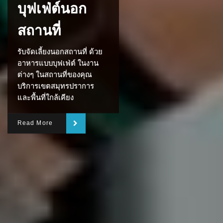
บุฟเฟ่ต์นอก
สถานที่
รับจัดเลี้ยงนอกสถานที่ ด้วย
อาหารแบบบุฟเฟ่ต์ ในงาน
ต่างๆ ในสถานที่ของคุณ
บริการเขตสมุทรปราการ
และพื้นที่ใกล้เคียง
Read More