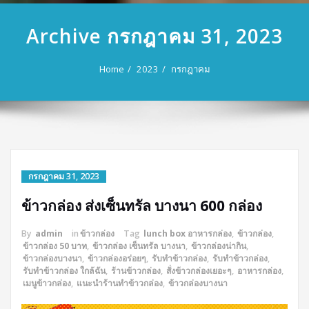
Archive กรกฎาคม 31, 2023
Home
2023
กรกฎาคม
กรกฎาคม 31, 2023
ข้าวกล่อง ส่งเซ็นทรัล บางนา 600 กล่อง
By
admin
in
ข้าวกล่อง
Tag
lunch box อาหารกล่อง
,
ข้าวกล่อง
,
ข้าวกล่อง 50 บาท
,
ข้าวกล่อง เซ็นทรัล บางนา
,
ข้าวกล่องน่ากิน
,
ข้าวกล่องบางนา
,
ข้าวกล่องอร่อยๆ
,
รับทำข้าวกล่อง
,
รับทําข้าวกล่อง
,
รับทําข้าวกล่อง ใกล้ฉัน
,
ร้านข้าวกล่อง
,
สั่งข้าวกล่องเยอะๆ
,
อาหารกล่อง
,
เมนูข้าวกล่อง
,
แนะนำร้านทำข้าวกล่อง
,
‪‎ข้าวกล่องบางนา