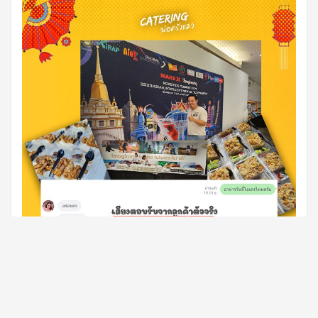
ข้าวกล่อง ส่งเซ็นทรัล บางนา 600 กล่อง จัดส่งให้ฟรีถึงที่เลยครับ
อาหารอร่อย ส่งตรงเวลา ไม่ทำให้คนจัดงานเสียชื่อแน่นอน