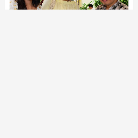
สวัสดีครับ วันนี้ใครกำลังหาข้อมูลสำหรับ Catering ในเขต
สมุทรปราการ ไปจัดงานบวช วัดต่างๆในเขตสมุทรปราการ ลองมาดู
ข้อมูลกันครับ สำหรับครั้งนี้ เราได้ไปจัดอาหารบุฟเฟ่ต์งานบวช ที่วัด
บางปิ้ง สมุทรปราการ แขกและพระ 150 ท่าน มีอะไรบ้างมาดูกันครับ
สำหรับอาหารบุฟเฟ่ต์งานบวช เรามีโต๊ะวาง โต๊ะจัดไลน์บุฟเฟ่ต์ พร้อม
ถ้วยาจช้อนส้อม ให้แบบนี้ครับ และอาหารเลือกได้ครับ ได้อาหารคาว
5 อย่างของหวานหรือผลไม้ 1 อย่าง